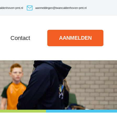
aldenhoven-pmt.nl
aanmeldingen@twancaldenhoven-pmt.nl
Contact
AANMELDEN