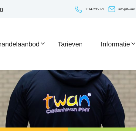
en
0314-235029
info@twanc
handelaanbod
Tarieven
Informatie